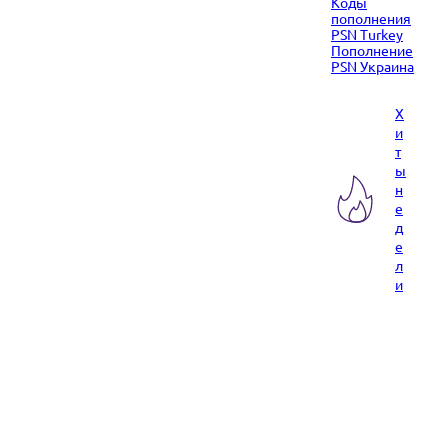
Коды
пополнения
PSN Turkey
Пополнение
PSN Украина
Х
и
т
ы
н
е
д
е
л
и