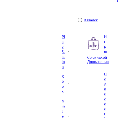
Каталог
И
Pl
г
a
р
y
ы
St
at
Со скидкой
io
Дополнения
n
П
X
о
b
д
o
п
x
и
с
N
к
in
и
t
P
e