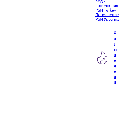
Коды
пополнения
PSN Turkey
Пополнение
PSN Украина
Х
и
т
ы
н
е
д
е
л
и