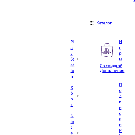
Каталог
И
Pl
г
a
р
y
ы
St
at
Со скидкой
io
Дополнения
n
П
X
о
b
д
o
п
x
и
с
N
к
in
и
t
P
e