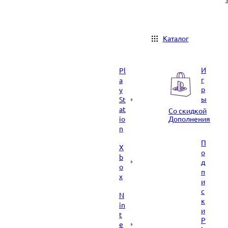
Каталог
И
Pl
г
a
р
y
ы
St
at
Со скидкой
io
Дополнения
n
П
X
о
b
д
o
п
x
и
с
N
к
in
и
t
P
e