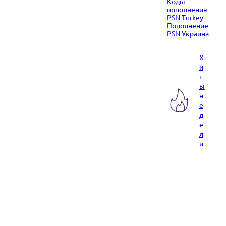
Коды
пополнения
PSN Turkey
Пополнение
PSN Украина
Х
и
т
ы
н
е
д
е
л
и