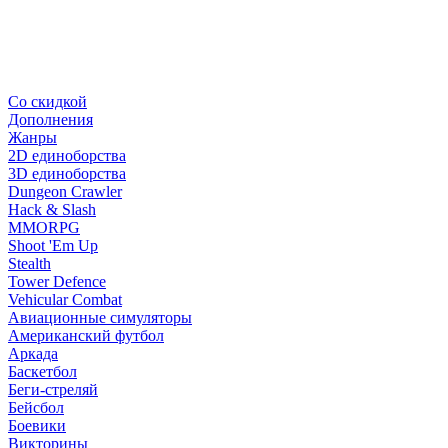
Со скидкой
Дополнения
Жанры
2D единоборства
3D единоборства
Dungeon Crawler
Hack & Slash
MMORPG
Shoot 'Em Up
Stealth
Tower Defence
Vehicular Combat
Авиационные симуляторы
Американский футбол
Аркада
Баскетбол
Беги-стреляй
Бейсбол
Боевики
Викторины