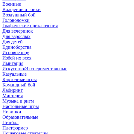
Военные
Вождение и гонки
Воздушный бой
Головоломки
Графические приключения
Для вечеринок
Для взрослых
Для детей
Единоборства
Игровое шоу
Избей их всех
Имитация
Искусство/Экспериментальные
Казуальные
Карточные игры
Командный бой
Лабиринт
Мистерия
Музыка и ритм
Настольные игры
Новинки
Образовательные
Пинбол
Платформер
Пошаговые стратегии