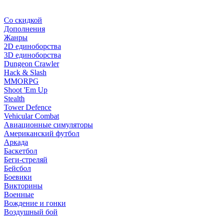
Со скидкой
Дополнения
Жанры
2D единоборства
3D единоборства
Dungeon Crawler
Hack & Slash
MMORPG
Shoot 'Em Up
Stealth
Tower Defence
Vehicular Combat
Авиационные симуляторы
Американский футбол
Аркада
Баскетбол
Беги-стреляй
Бейсбол
Боевики
Викторины
Военные
Вождение и гонки
Воздушный бой