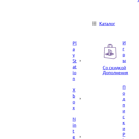
Каталог
И
Pl
г
a
р
y
ы
St
at
Со скидкой
io
Дополнения
n
П
X
о
b
д
o
п
x
и
с
N
к
in
и
t
P
e