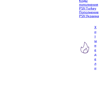
Коды
пополнения
PSN Turkey
Пополнение
PSN Украина
Х
и
т
ы
н
е
д
е
л
и