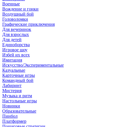
Военные
Вождение и гонки
Воздушный бой
Головоломки
Графические приключения
Для вечеринок
Для взрослых
Для детей
Единоборства
Игровое шоу
Избей их всех
Имитация
Искусство/Экспериментальные
Казуальные
Карточные игры
Командный бой
Лабиринт
Мистерия
Музыка и ритм
Настольные игры
Новинки
Образовательные
Пинбол
Платформер
Пошаговые стратегии