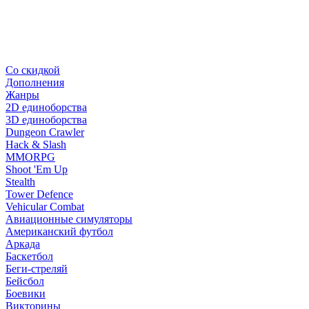
Со скидкой
Дополнения
Жанры
2D единоборства
3D единоборства
Dungeon Crawler
Hack & Slash
MMORPG
Shoot 'Em Up
Stealth
Tower Defence
Vehicular Combat
Авиационные симуляторы
Американский футбол
Аркада
Баскетбол
Беги-стреляй
Бейсбол
Боевики
Викторины