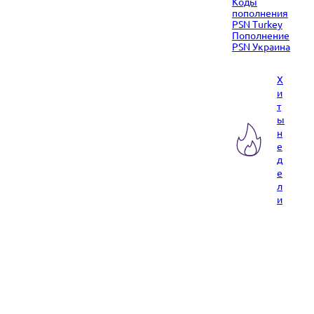
Коды
пополнения
PSN Turkey
Пополнение
PSN Украина
Х
и
т
ы
н
е
д
е
л
и