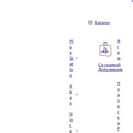
Каталог
И
Pl
г
a
р
y
ы
St
at
Со скидкой
io
Дополнения
n
П
X
о
b
д
o
п
x
и
с
N
к
in
и
t
P
e