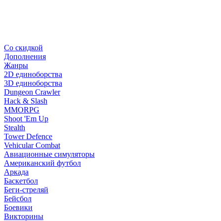
Со скидкой
Дополнения
Жанры
2D единоборства
3D единоборства
Dungeon Crawler
Hack & Slash
MMORPG
Shoot 'Em Up
Stealth
Tower Defence
Vehicular Combat
Авиационные симуляторы
Американский футбол
Аркада
Баскетбол
Беги-стреляй
Бейсбол
Боевики
Викторины