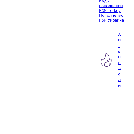
Коды
пополнения
PSN Turkey
Пополнение
PSN Украина
Х
и
т
ы
н
е
д
е
л
и