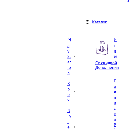
Каталог
И
Pl
г
a
р
y
ы
St
at
Со скидкой
io
Дополнения
n
П
X
о
b
д
o
п
x
и
с
N
к
in
и
t
P
e