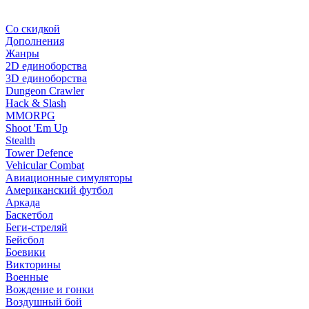
Со скидкой
Дополнения
Жанры
2D единоборства
3D единоборства
Dungeon Crawler
Hack & Slash
MMORPG
Shoot 'Em Up
Stealth
Tower Defence
Vehicular Combat
Авиационные симуляторы
Американский футбол
Аркада
Баскетбол
Беги-стреляй
Бейсбол
Боевики
Викторины
Военные
Вождение и гонки
Воздушный бой