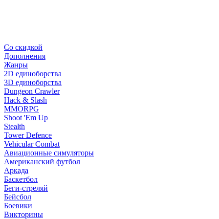
Со скидкой
Дополнения
Жанры
2D единоборства
3D единоборства
Dungeon Crawler
Hack & Slash
MMORPG
Shoot 'Em Up
Stealth
Tower Defence
Vehicular Combat
Авиационные симуляторы
Американский футбол
Аркада
Баскетбол
Беги-стреляй
Бейсбол
Боевики
Викторины