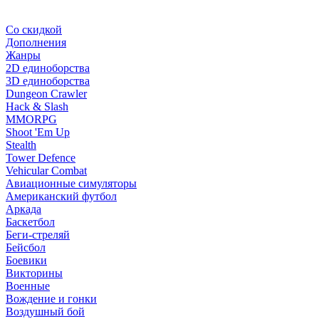
Со скидкой
Дополнения
Жанры
2D единоборства
3D единоборства
Dungeon Crawler
Hack & Slash
MMORPG
Shoot 'Em Up
Stealth
Tower Defence
Vehicular Combat
Авиационные симуляторы
Американский футбол
Аркада
Баскетбол
Беги-стреляй
Бейсбол
Боевики
Викторины
Военные
Вождение и гонки
Воздушный бой