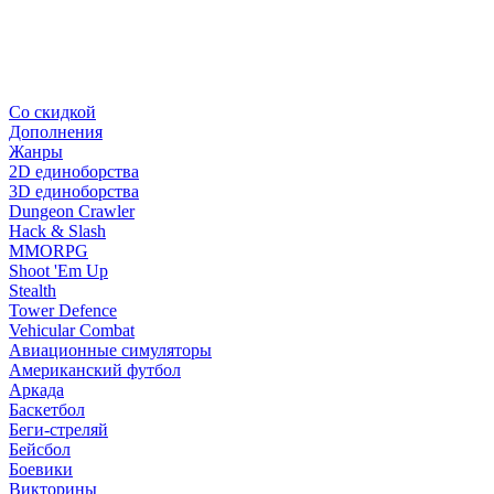
Со скидкой
Дополнения
Жанры
2D единоборства
3D единоборства
Dungeon Crawler
Hack & Slash
MMORPG
Shoot 'Em Up
Stealth
Tower Defence
Vehicular Combat
Авиационные симуляторы
Американский футбол
Аркада
Баскетбол
Беги-стреляй
Бейсбол
Боевики
Викторины