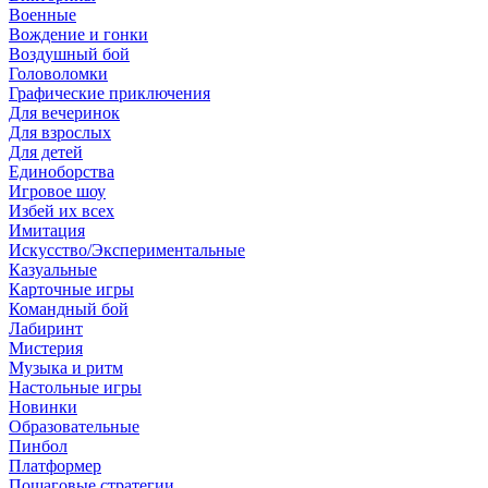
Военные
Вождение и гонки
Воздушный бой
Головоломки
Графические приключения
Для вечеринок
Для взрослых
Для детей
Единоборства
Игровое шоу
Избей их всех
Имитация
Искусство/Экспериментальные
Казуальные
Карточные игры
Командный бой
Лабиринт
Мистерия
Музыка и ритм
Настольные игры
Новинки
Образовательные
Пинбол
Платформер
Пошаговые стратегии