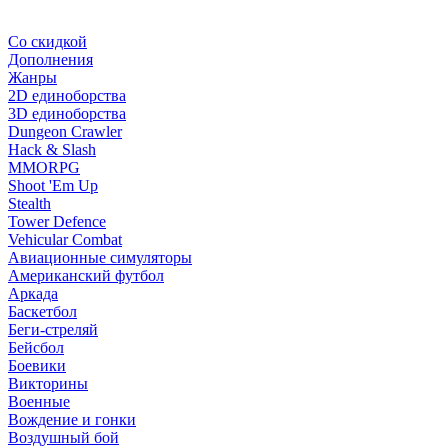
Со скидкой
Дополнения
Жанры
2D единоборства
3D единоборства
Dungeon Crawler
Hack & Slash
MMORPG
Shoot 'Em Up
Stealth
Tower Defence
Vehicular Combat
Авиационные симуляторы
Американский футбол
Аркада
Баскетбол
Беги-стреляй
Бейсбол
Боевики
Викторины
Военные
Вождение и гонки
Воздушный бой