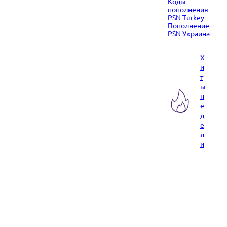
Коды
пополнения
PSN Turkey
Пополнение
PSN Украина
Х
и
т
ы
н
е
д
е
л
и