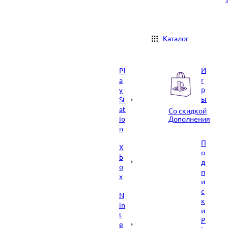
Каталог
И
Pl
г
a
р
y
ы
St
at
Со скидкой
io
Дополнения
n
П
X
о
b
д
o
п
x
и
с
N
к
in
и
t
P
e