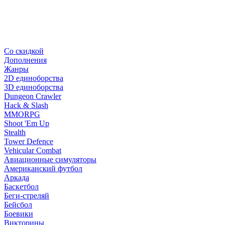
Со скидкой
Дополнения
Жанры
2D единоборства
3D единоборства
Dungeon Crawler
Hack & Slash
MMORPG
Shoot 'Em Up
Stealth
Tower Defence
Vehicular Combat
Авиационные симуляторы
Американский футбол
Аркада
Баскетбол
Беги-стреляй
Бейсбол
Боевики
Викторины