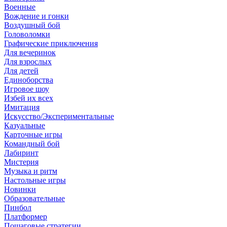
Военные
Вождение и гонки
Воздушный бой
Головоломки
Графические приключения
Для вечеринок
Для взрослых
Для детей
Единоборства
Игровое шоу
Избей их всех
Имитация
Искусство/Экспериментальные
Казуальные
Карточные игры
Командный бой
Лабиринт
Мистерия
Музыка и ритм
Настольные игры
Новинки
Образовательные
Пинбол
Платформер
Пошаговые стратегии