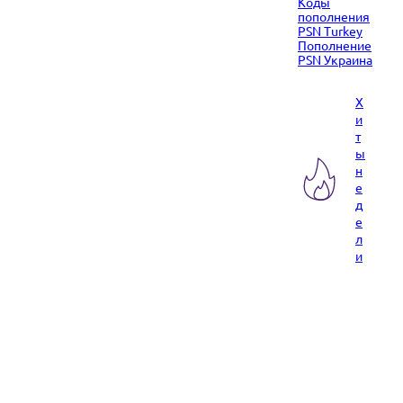
Коды
пополнения
PSN Turkey
Пополнение
PSN Украина
Х
и
т
ы
н
е
д
е
л
и