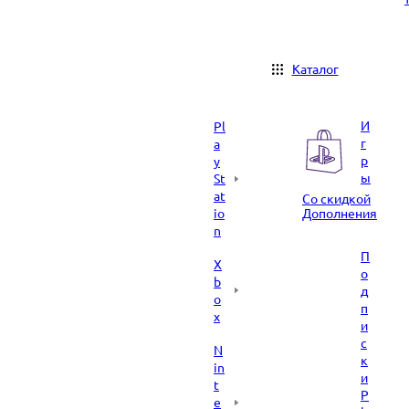
Каталог
И
Pl
г
a
р
y
ы
St
at
Со скидкой
io
Дополнения
n
П
X
о
b
д
o
п
x
и
с
N
к
in
и
t
P
e