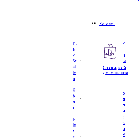
Каталог
И
Pl
г
a
р
y
ы
St
at
Со скидкой
io
Дополнения
n
П
X
о
b
д
o
п
x
и
с
N
к
in
и
t
P
e