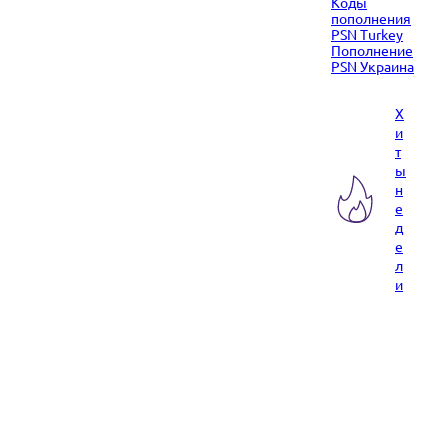
Коды
пополнения
PSN Turkey
Пополнение
PSN Украина
Х
и
т
ы
н
е
д
е
л
и