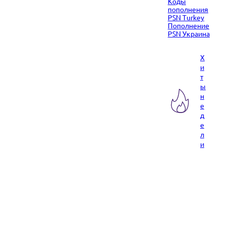
Коды
пополнения
PSN Turkey
Пополнение
PSN Украина
Х
и
т
ы
н
е
д
е
л
и