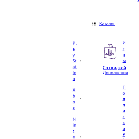
Каталог
И
Pl
г
a
р
y
ы
St
at
Со скидкой
io
Дополнения
n
П
X
о
b
д
o
п
x
и
с
N
к
in
и
t
P
e