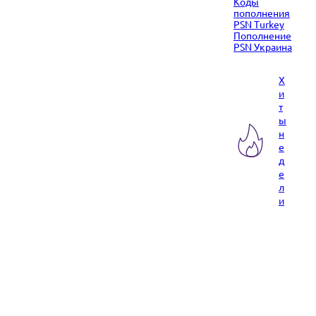
Коды
пополнения
PSN Turkey
Пополнение
PSN Украина
Х
и
т
ы
н
е
д
е
л
и