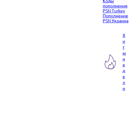
Коды
пополнения
PSN Turkey
Пополнение
PSN Украина
Х
и
т
ы
н
е
д
е
л
и