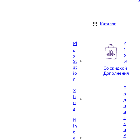
Каталог
И
Pl
г
a
р
y
ы
St
at
Со скидкой
io
Дополнения
n
П
X
о
b
д
o
п
x
и
с
N
к
in
и
t
P
e