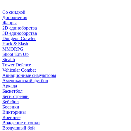
Со скидкой
Дополнения
Жанры
2D единоборства
3D единоборства
Dungeon Crawler
Hack & Slash
MMORPG
Shoot 'Em Up
Stealth
Tower Defence
Vehicular Combat
Авиационные симуляторы
Американский футбол
Аркада
Баскетбол
Беги-стреляй
Бейсбол
Боевики
Викторины
Военные
Вождение и гонки
Воздушный бой