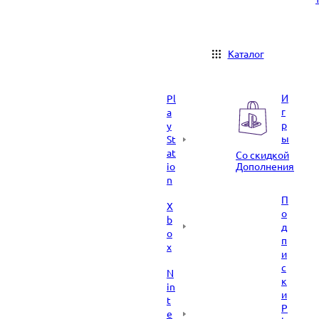
Каталог
И
Pl
г
a
р
y
ы
St
at
Со скидкой
io
Дополнения
n
П
X
о
b
д
o
п
x
и
с
N
к
in
и
t
P
e