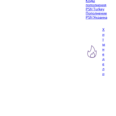
Коды
пополнения
PSN Turkey
Пополнение
PSN Украина
Х
и
т
ы
н
е
д
е
л
и