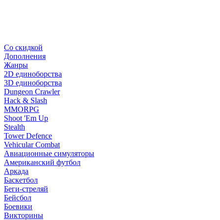
Со скидкой
Дополнения
Жанры
2D единоборства
3D единоборства
Dungeon Crawler
Hack & Slash
MMORPG
Shoot 'Em Up
Stealth
Tower Defence
Vehicular Combat
Авиационные симуляторы
Американский футбол
Аркада
Баскетбол
Беги-стреляй
Бейсбол
Боевики
Викторины