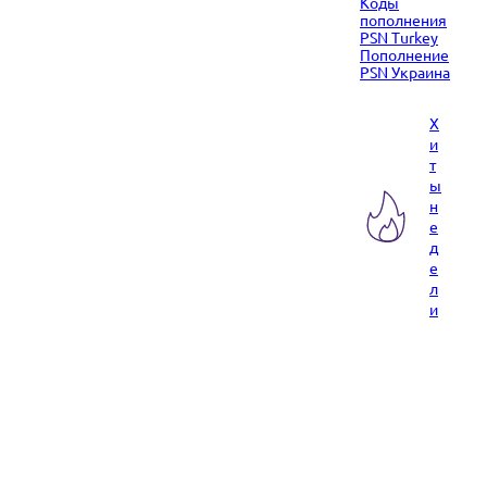
Коды
пополнения
PSN Turkey
Пополнение
PSN Украина
Х
и
т
ы
н
е
д
е
л
и