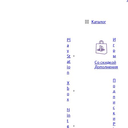
Каталог
И
Pl
г
a
р
y
ы
St
at
Со скидкой
io
Дополнения
n
П
X
о
b
д
o
п
x
и
с
N
к
in
и
t
P
e