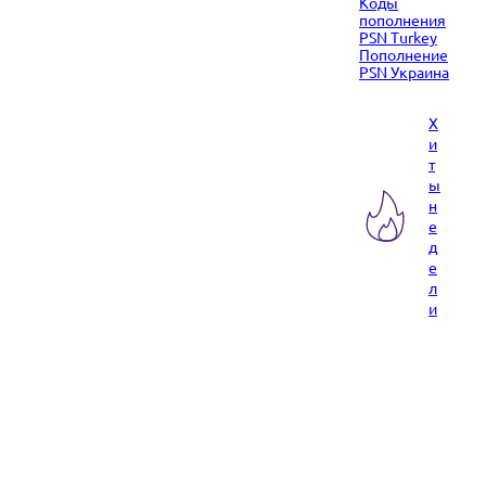
Коды
пополнения
PSN Turkey
Пополнение
PSN Украина
Х
и
т
ы
н
е
д
е
л
и