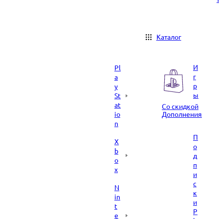
Каталог
И
Pl
г
a
р
y
ы
St
at
Со скидкой
io
Дополнения
n
П
X
о
b
д
o
п
x
и
с
N
к
in
и
t
P
e