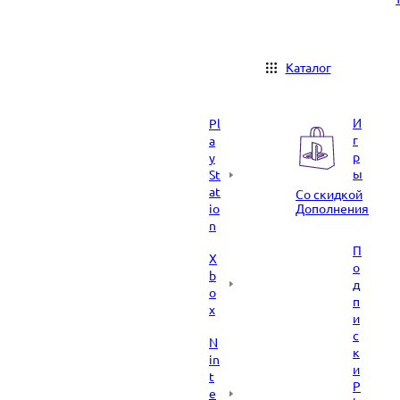
Каталог
И
Pl
г
a
р
y
ы
St
at
Со скидкой
io
Дополнения
n
П
X
о
b
д
o
п
x
и
с
N
к
in
и
t
P
e