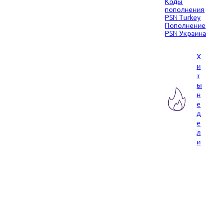
Коды
пополнения
PSN Turkey
Пополнение
PSN Украина
Х
и
т
ы
н
е
д
е
л
и