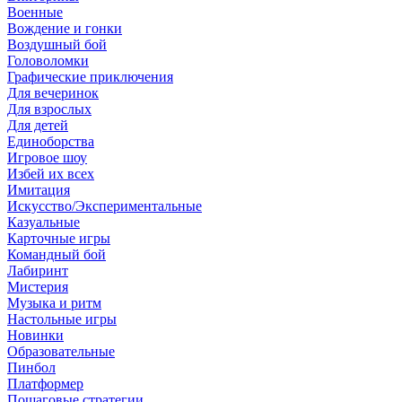
Военные
Вождение и гонки
Воздушный бой
Головоломки
Графические приключения
Для вечеринок
Для взрослых
Для детей
Единоборства
Игровое шоу
Избей их всех
Имитация
Искусство/Экспериментальные
Казуальные
Карточные игры
Командный бой
Лабиринт
Мистерия
Музыка и ритм
Настольные игры
Новинки
Образовательные
Пинбол
Платформер
Пошаговые стратегии