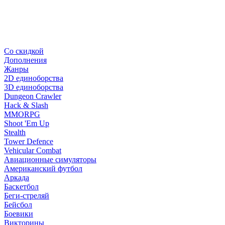
Со скидкой
Дополнения
Жанры
2D единоборства
3D единоборства
Dungeon Crawler
Hack & Slash
MMORPG
Shoot 'Em Up
Stealth
Tower Defence
Vehicular Combat
Авиационные симуляторы
Американский футбол
Аркада
Баскетбол
Беги-стреляй
Бейсбол
Боевики
Викторины