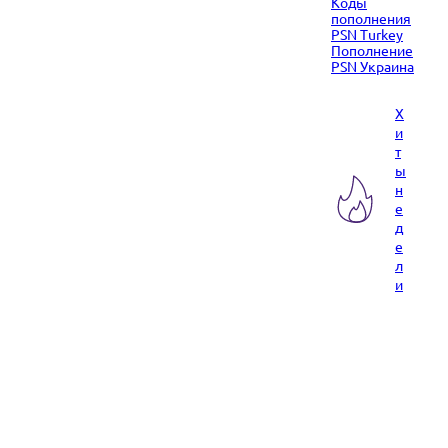
Коды
пополнения
PSN Turkey
Пополнение
PSN Украина
Х
и
т
ы
н
е
д
е
л
и