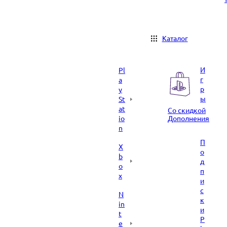
Каталог
И
Pl
г
a
р
y
ы
St
at
Со скидкой
io
Дополнения
n
П
X
о
b
д
o
п
x
и
с
N
к
in
и
t
P
e