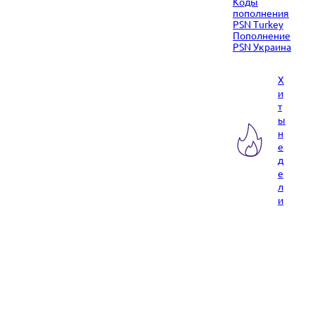
Коды
пополнения
PSN Turkey
Пополнение
PSN Украина
Х
и
т
ы
н
е
д
е
л
и