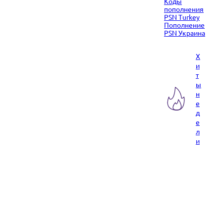
Коды
пополнения
PSN Turkey
Пополнение
PSN Украина
Х
и
т
ы
н
е
д
е
л
и