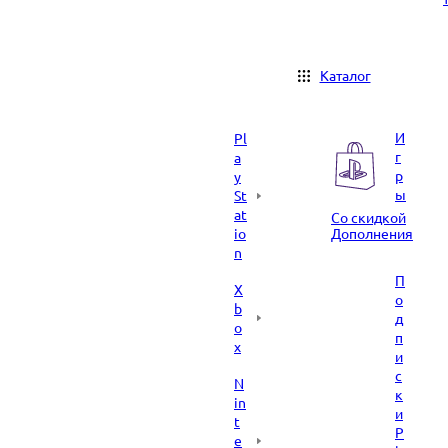
Каталог
И
Pl
г
a
р
y
ы
St
at
Со скидкой
io
Дополнения
n
П
X
о
b
д
o
п
x
и
с
N
к
in
и
t
P
e