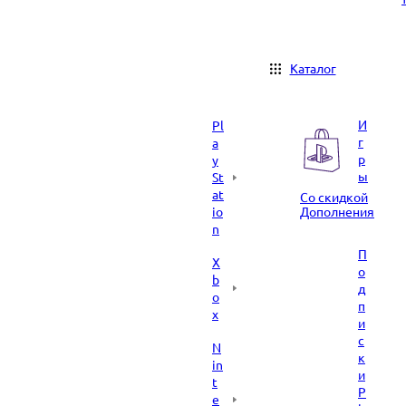
Каталог
И
Pl
г
a
р
y
ы
St
at
Со скидкой
io
Дополнения
n
П
X
о
b
д
o
п
x
и
с
N
к
in
и
t
P
e