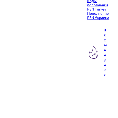
Коды
пополнения
PSN Turkey
Пополнение
PSN Украина
Х
и
т
ы
н
е
д
е
л
и