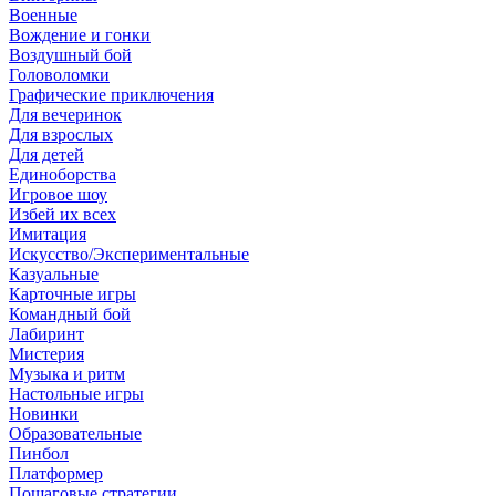
Военные
Вождение и гонки
Воздушный бой
Головоломки
Графические приключения
Для вечеринок
Для взрослых
Для детей
Единоборства
Игровое шоу
Избей их всех
Имитация
Искусство/Экспериментальные
Казуальные
Карточные игры
Командный бой
Лабиринт
Мистерия
Музыка и ритм
Настольные игры
Новинки
Образовательные
Пинбол
Платформер
Пошаговые стратегии