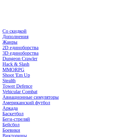
Со скидкой
Дополнения
Жанры
2D единоборства
3D единоборства
Dungeon Crawler
Hack & Slash
MMORPG
Shoot 'Em Up
Stealth
Tower Defence
Vehicular Combat
Авиационные симуляторы
Американский футбол
Аркада
Баскетбол
Беги-стреляй
Бейсбол
Боевики
Викторины