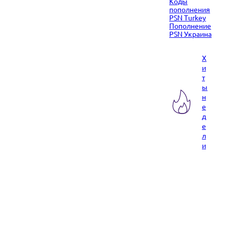
Коды
пополнения
PSN Turkey
Пополнение
PSN Украина
Х
и
т
ы
н
е
д
е
л
и