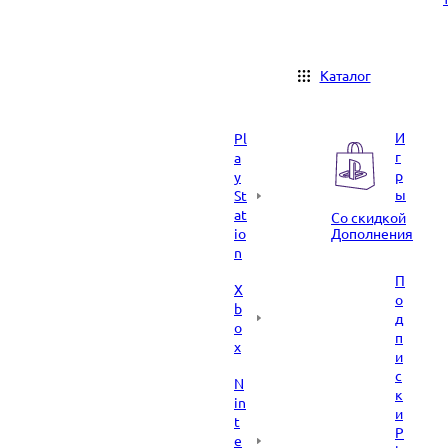
Каталог
И
Pl
г
a
р
y
ы
St
at
Со скидкой
io
Дополнения
n
П
X
о
b
д
o
п
x
и
с
N
к
in
и
t
P
e