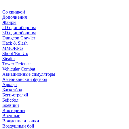
Со скидкой
Дополнения
Жанры
2D единоборства
3D единоборства
Dungeon Crawler
Hack & Slash
MMORPG
Shoot 'Em Up
Stealth
Tower Defence
Vehicular Combat
Авиационные симуляторы
Американский футбол
Аркада
Баскетбол
Беги-стреляй
Бейсбол
Боевики
Викторины
Военные
Вождение и гонки
Воздушный бой