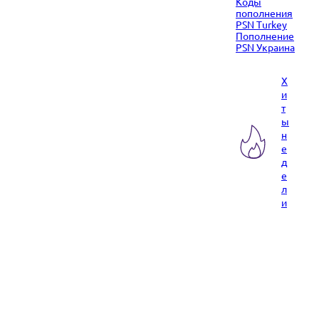
Коды
пополнения
PSN Turkey
Пополнение
PSN Украина
Х
и
т
ы
н
е
д
е
л
и