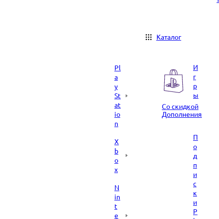
Каталог
И
Pl
г
a
р
y
ы
St
at
Со скидкой
io
Дополнения
n
П
X
о
b
д
o
п
x
и
с
N
к
in
и
t
P
e