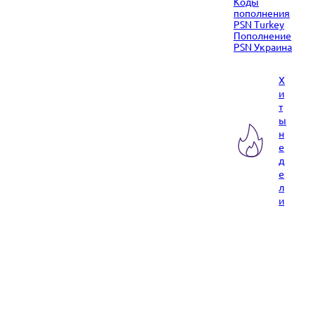
Коды
пополнения
PSN Turkey
Пополнение
PSN Украина
Х
и
т
ы
н
е
д
е
л
и