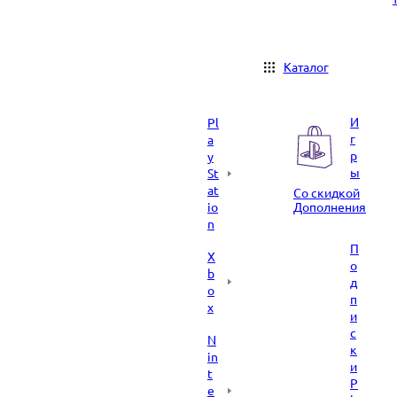
Каталог
И
Pl
г
a
р
y
ы
St
at
Со скидкой
io
Дополнения
n
П
X
о
b
д
o
п
x
и
с
N
к
in
и
t
P
e