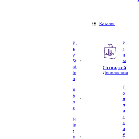
Каталог
И
Pl
г
a
р
y
ы
St
at
Со скидкой
io
Дополнения
n
П
X
о
b
д
o
п
x
и
с
N
к
in
и
t
P
e