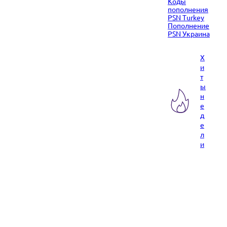
Коды
пополнения
PSN Turkey
Пополнение
PSN Украина
Х
и
т
ы
н
е
д
е
л
и