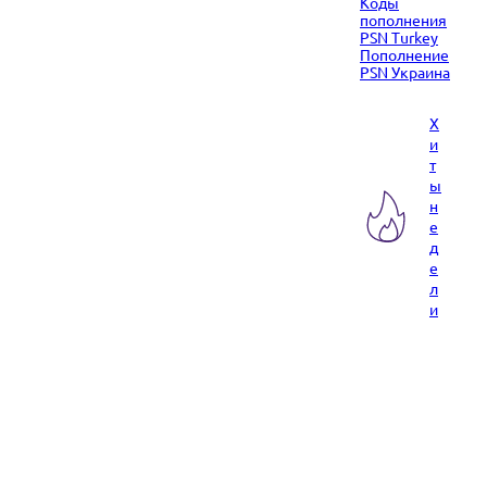
Коды
пополнения
PSN Turkey
Пополнение
PSN Украина
Х
и
т
ы
н
е
д
е
л
и