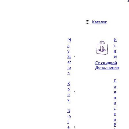
Каталог
И
Pl
г
a
р
y
ы
St
at
Со скидкой
io
Дополнения
n
П
X
о
b
д
o
п
x
и
с
N
к
in
и
t
P
e