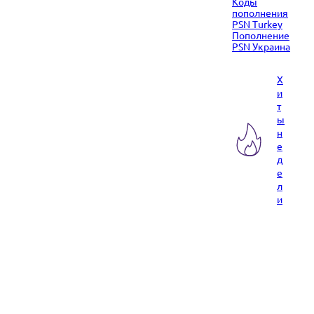
Коды
пополнения
PSN Turkey
Пополнение
PSN Украина
Х
и
т
ы
н
е
д
е
л
и