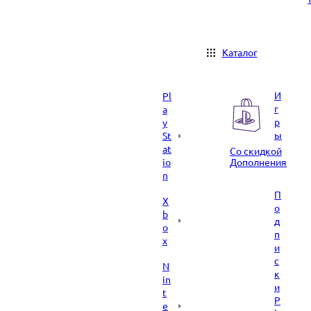
Каталог
И
Pl
г
a
р
y
ы
St
at
Со скидкой
io
Дополнения
n
П
X
о
b
д
o
п
x
и
с
N
к
in
и
t
P
e