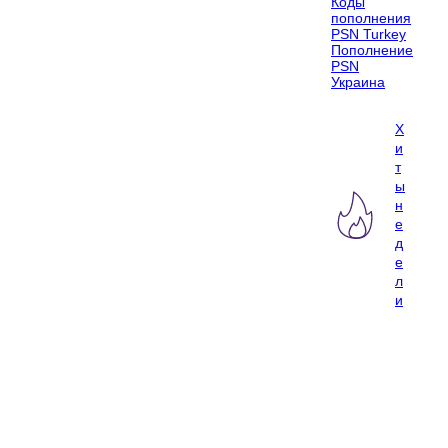
Коды
пополнения
PSN Turkey
Пополнение
PSN
Украина
Х
и
т
ы
н
е
д
е
л
и