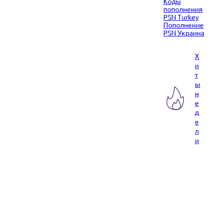
Коды
пополнения
PSN Turkey
Пополнение
PSN Украина
Х
и
т
ы
н
е
д
е
л
и