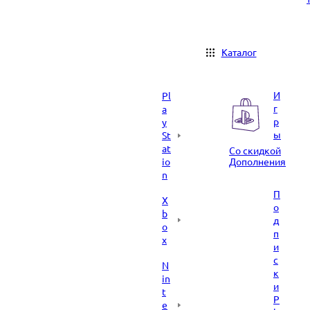
Каталог
И
Pl
г
a
р
y
ы
St
at
Со скидкой
io
Дополнения
n
П
X
о
b
д
o
п
x
и
с
N
к
in
и
t
P
e