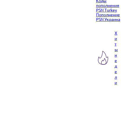
Коды
пополнения
PSN Turkey
Пополнение
PSN Украина
Х
и
т
ы
н
е
д
е
л
и