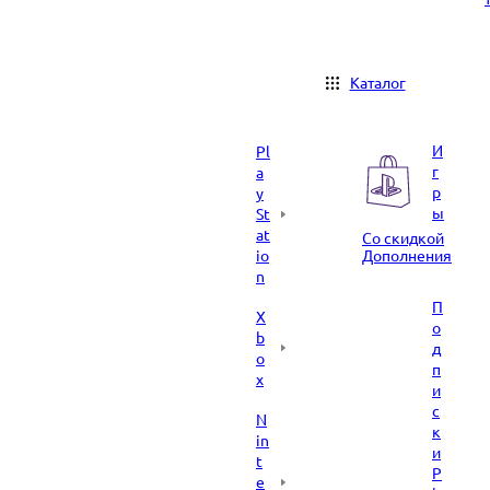
Каталог
И
Pl
г
a
р
y
ы
St
at
Со скидкой
io
Дополнения
n
П
X
о
b
д
o
п
x
и
с
N
к
in
и
t
P
e