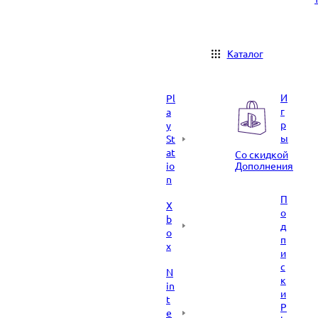
Каталог
И
Pl
г
a
р
y
ы
St
at
Со скидкой
io
Дополнения
n
П
X
о
b
д
o
п
x
и
с
N
к
in
и
t
P
e