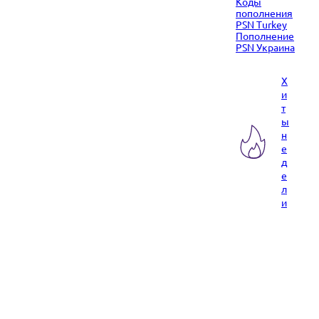
Коды
пополнения
PSN Turkey
Пополнение
PSN Украина
Х
и
т
ы
н
е
д
е
л
и