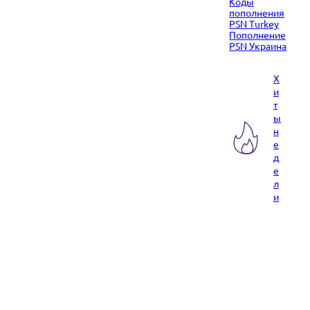
Коды
пополнения
PSN Turkey
Пополнение
PSN Украина
Х
и
т
ы
н
е
д
е
л
и