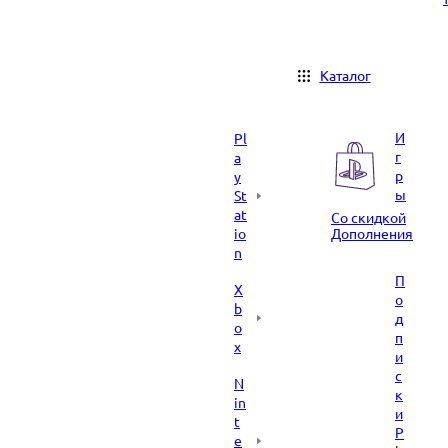
Каталог
И
Pl
г
a
р
y
ы
St
at
Со скидкой
io
Дополнения
n
П
X
о
b
д
o
п
x
и
с
N
к
in
и
t
P
e