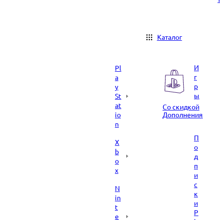
Каталог
И
Pl
г
a
р
y
ы
St
at
Со скидкой
io
Дополнения
n
П
X
о
b
д
o
п
x
и
с
N
к
in
и
t
P
e