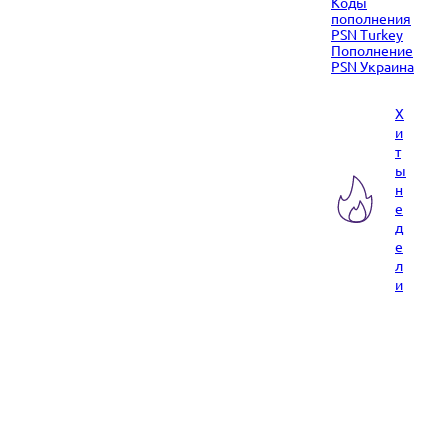
Коды
пополнения
PSN Turkey
Пополнение
PSN Украина
Х
и
т
ы
н
е
д
е
л
и