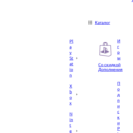
Каталог
И
Pl
г
a
р
y
ы
St
at
Со скидкой
io
Дополнения
n
П
X
о
b
д
o
п
x
и
с
N
к
in
и
t
P
e