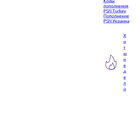
Коды
пополнения
PSN Turkey
Пополнение
PSN Украина
Х
и
т
ы
н
е
д
е
л
и