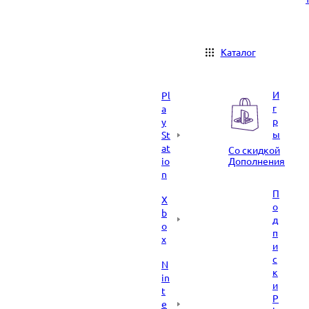
Каталог
И
Pl
г
a
р
y
ы
St
at
Со скидкой
io
Дополнения
n
П
X
о
b
д
o
п
x
и
с
N
к
in
и
t
P
e