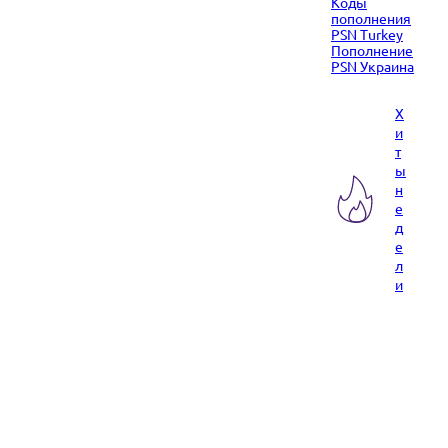
Коды
пополнения
PSN Turkey
Пополнение
PSN Украина
Х
и
т
ы
н
е
д
е
л
и