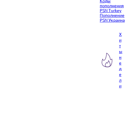
Коды
пополнения
PSN Turkey
Пополнение
PSN Украина
Х
и
т
ы
н
е
д
е
л
и