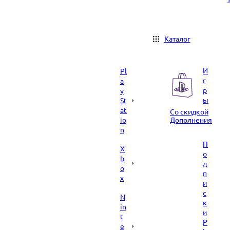
Каталог
И
Pl
г
a
р
y
ы
St
at
Со скидкой
io
Дополнения
n
П
X
о
b
д
o
п
x
и
с
N
к
in
и
t
P
e